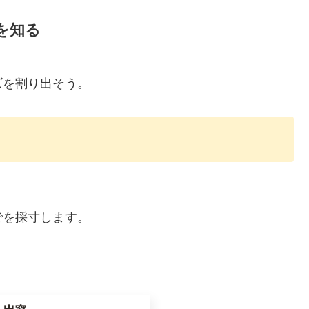
を知る
ズを割り出そう。
でを採寸します。
。