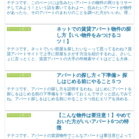
テテコです。このページには住みたいアパートの物件の周りをリサー
チしてみよう！という話を書いてるわよー。住みたいアパートが物件
があったら、そのアパートのまわりのことを調べた方がいいわ。理由
はふたつ。生活に便利な土地か知るためひとつは、住みたい...
ネットでの賃貸アパート物件の探
アパートを借りる
し方【いい物件をみつけるコ
ツ！】
テテコです。ネットでいい部屋を探したいな～って思ってるわね？賃
貸アパートサイトで上手に部屋をさがす方法を紹介するわよ。さいし
ょに言っとくと、賃貸アパートの大手の件検索サイトはどこも大体お
なじ物件をあつかっているからどこを見ても大差はないの。...
アパートの探し方＜下準備＞ 探
アパートを借りる
しはじめる前にやること５つ
テテコです。アパートの探し方を説明するわね。はじめにアパートを
探しをはじめる前の下準備を５つ書いておくんでサクッと読んでみて
ね。アパート探しをはじめる前にやること５つ住むエリアを決めるア
パートを探すってことは入学する学校やら、勤め先やらもう...
【こんな物件は要注意！】やめて
アパートを借りる
おいた方がいいアパート6つの特
徴
テテコです。アパートの賃貸物件でこんなアパートは要注意だよって