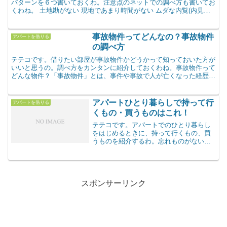
パターンを６つ書いておくわ。注意点のネットでの調べ方も書いてお
くわね。 土地勘がない 現地であまり時間がない ムダな内覧(内見）
はしたくないこういったときに調べてみると物件の候補...
事故物件ってどんなの？事故物件
アパートを借りる
の調べ方
テテコです。借りたい部屋が事故物件かどうかって知っておいた方が
いいと思うの。調べ方をカンタンに紹介しておくわね。事故物件って
どんな物件？「事故物件」とは、事件や事故で人が亡くなった経歴の
ある物件のこと。病気や老衰など自然での原因は事故物件に...
アパートひとり暮らしで持って行
アパートを借りる
くもの・買うものはこれ！
テテコです。アパートでのひとり暮らし
をはじめるときに、持って行くもの、買
うものを紹介するわ。忘れものがないよ
うにリストでチェックしてねー。まずは
部屋に必要なものリストを作りましょ。
リストができたら、 自宅からもって行く
もの 新しく買うものに...
スポンサーリンク